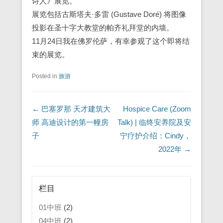
诗人》展览。
展览包括古斯塔夫·多雷 (Gustave Doré) 将图像
投影在圣十字大教堂的帕齐礼拜堂的内墙。
11月24日我在佛罗伦萨，有幸参观了这个即将结
束的展览。
Posted in
旅游
Post navigation
←
巴塞罗那 天才建筑大
Hospice Care (Zoom
师 高迪设计的第一幢房
Talk) | 临终安养院及安
子
宁疗护介绍：Cindy，
2022年
→
栏目
01中班
(2)
04中班
(2)