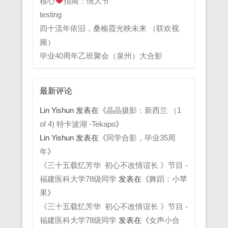
核心
指南：情人节
testing
四十流年依旧，桑榆霞光映未来 （联欢视
频）
毕业40周年乙班聚会（泉州）大合影
最新评论
Lin Yishun
发表在《
晶晶摄影：新西兰 （1
of 4) 特卡波湖 -Tekapo
》
Lin Yishun
发表在《
同学合影，毕业35周
年
》
《三十五载忆芳华 初心不改情谊长 》节目 -
福建医科大学78级同学
发表在《
舞蹈：小苹
果
》
《三十五载忆芳华 初心不改情谊长 》节目 -
福建医科大学78级同学
发表在《
女声小合