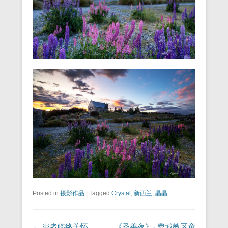
Posted in
摄影作品
|
Tagged
Crystal
,
新西兰
,
晶晶
Post navigation
←
患者临终关怀
《圣善夜》- 费城教区童