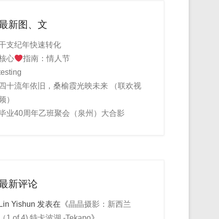
最新图、文
干支纪年快速转化
核心
指南：情人节
testing
四十流年依旧，桑榆霞光映未来 （联欢视
频）
毕业40周年乙班聚会（泉州）大合影
最新评论
Lin Yishun
发表在《
晶晶摄影：新西兰
（1 of 4) 特卡波湖 -Tekapo
》