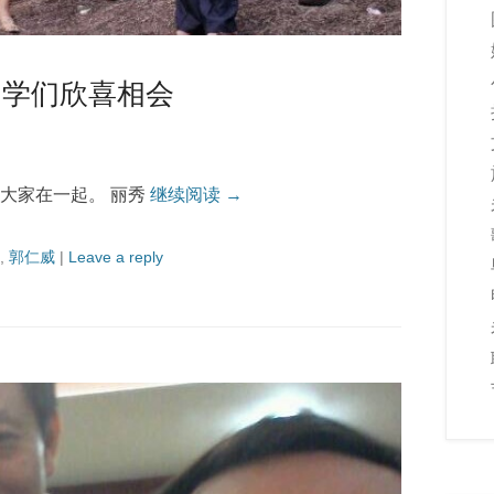
同学们欣喜相会
大家在一起。 丽秀
继续阅读 →
,
郭仁威
|
Leave a reply