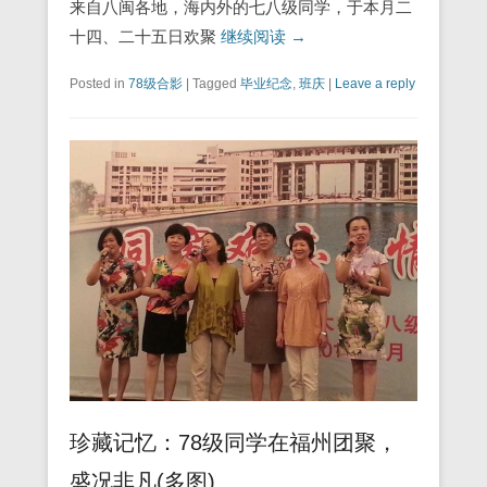
来自八闽各地，海内外的七八级同学，于本月二
十四、二十五日欢聚
继续阅读 →
Posted in
78级合影
|
Tagged
毕业纪念
,
班庆
|
Leave a reply
珍藏记忆：78级同学在福州团聚，
盛况非凡(多图)