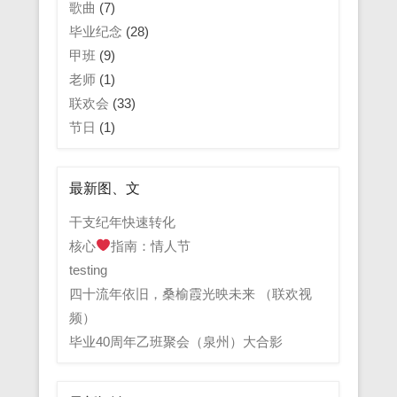
歌曲
(7)
毕业纪念
(28)
甲班
(9)
老师
(1)
联欢会
(33)
节日
(1)
最新图、文
干支纪年快速转化
核心
指南：情人节
testing
四十流年依旧，桑榆霞光映未来 （联欢视
频）
毕业40周年乙班聚会（泉州）大合影