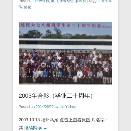
Posted in
78级合影
,
厦门
,
毕业纪念
,
联欢会
|
Tagged
双子星
号
,
邮轮
2003年合影（毕业二十周年）
Posted on
2014/06/22
by
Lin Yishun
2003.10.18 福州马尾 点击上图看原图 对名字：
其
继续阅读 →