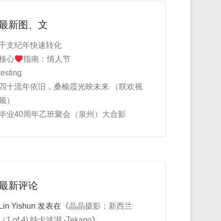
最新图、文
干支纪年快速转化
核心
指南：情人节
testing
四十流年依旧，桑榆霞光映未来 （联欢视
频）
毕业40周年乙班聚会（泉州）大合影
最新评论
Lin Yishun
发表在《
晶晶摄影：新西兰
（1 of 4) 特卡波湖 -Tekapo
》