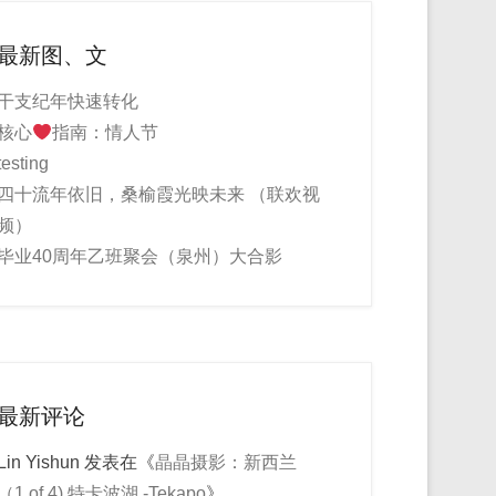
最新图、文
干支纪年快速转化
核心
指南：情人节
testing
四十流年依旧，桑榆霞光映未来 （联欢视
频）
毕业40周年乙班聚会（泉州）大合影
最新评论
Lin Yishun
发表在《
晶晶摄影：新西兰
（1 of 4) 特卡波湖 -Tekapo
》