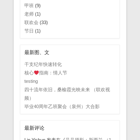
甲班
(9)
老师
(1)
联欢会
(33)
节日
(1)
最新图、文
干支纪年快速转化
核心
指南：情人节
testing
四十流年依旧，桑榆霞光映未来 （联欢视
频）
毕业40周年乙班聚会（泉州）大合影
最新评论
Lin Yishun
发表在《
晶晶摄影：新西兰 （1