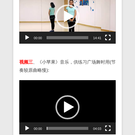
频
播
放
器
00:00
14:41
视频三
、《小苹果》音乐，供练习广场舞时用(节
奏较原曲略慢):
视
频
播
放
器
00:00
04:03