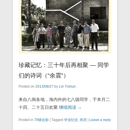
珍藏记忆：三十年后再相聚 — 同学
们的诗词（“余震”）
Posted on
2013/08/27
by
Lin Yishun
来自八闽各地，海内外的七八级同学，于本月二
十四、二十五日欢聚
继续阅读 →
Posted in
78级合影
|
Tagged
毕业纪念
,
班庆
|
Leave a reply