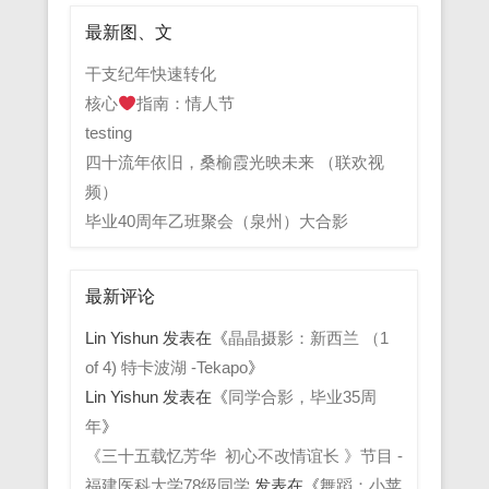
最新图、文
干支纪年快速转化
核心
指南：情人节
testing
四十流年依旧，桑榆霞光映未来 （联欢视
频）
毕业40周年乙班聚会（泉州）大合影
最新评论
Lin Yishun
发表在《
晶晶摄影：新西兰 （1
of 4) 特卡波湖 -Tekapo
》
Lin Yishun
发表在《
同学合影，毕业35周
年
》
《三十五载忆芳华 初心不改情谊长 》节目 -
福建医科大学78级同学
发表在《
舞蹈：小苹