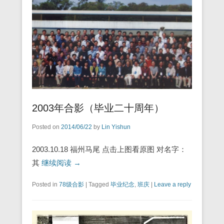
2003年合影（毕业二十周年）
Posted on
2014/06/22
by
Lin Yishun
2003.10.18 福州马尾 点击上图看原图 对名字：
其
继续阅读 →
Posted in
78级合影
|
Tagged
毕业纪念
,
班庆
|
Leave a reply