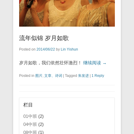
流年似锦 岁月如歌
Posted on
2014/06/22
by
Lin Yishun
岁月如歌，我们依然壮怀激烈！
继续阅读 →
Posted in
图片
,
文章、诗词
|
Tagged
朱发进
|
1 Reply
栏目
01中班
(2)
04中班
(2)
08中班
(1)