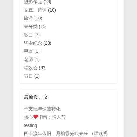
摄影作品
(13)
文章、诗词
(10)
旅游
(10)
未分类
(10)
歌曲
(7)
毕业纪念
(28)
甲班
(9)
老师
(1)
联欢会
(33)
节日
(1)
最新图、文
干支纪年快速转化
核心
指南：情人节
testing
四十流年依旧，桑榆霞光映未来 （联欢视